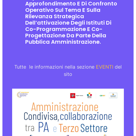
Approfondimento E Di Confronto
Operativo Sul Tema E Sulla
Rilevanza Strategica
Dell’attivazione Degli Istituti Di
Co-Programmazione E Co-
Progettazione Da Parte Della
Pubblica Amministrazione.
Tutte le informazioni nella sezione
EVENTI
del
sito