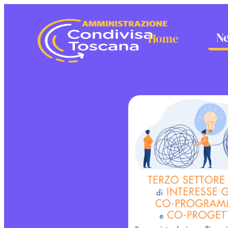
N
Home