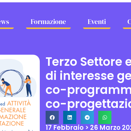
ews
Formazione
Eventi
Terzo Settore e
di interesse g
co-programm
co-progettazi
17 Febbraio > 26 Marzo 20