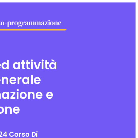
Co-programmazione
d attività
enerale
azione e
one
24 Corso Di